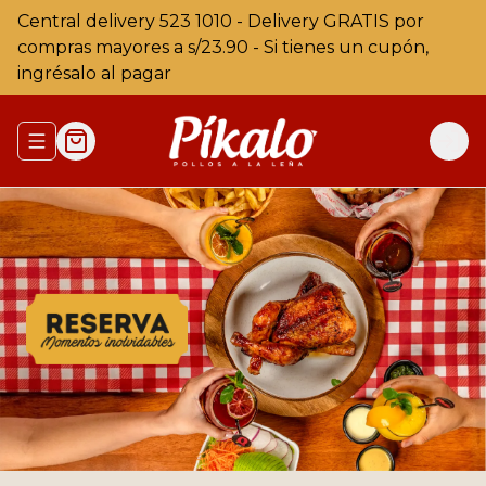
Central delivery 523 1010 - Delivery GRATIS por
compras mayores a s/23.90 - Si tienes un cupón,
ingrésalo al pagar
Abrir menu de navegación
Logi