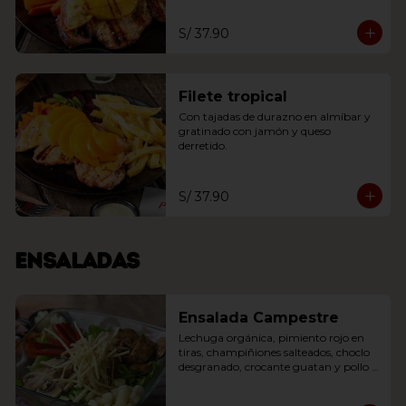
S/ 37.90
Filete tropical
Con tajadas de durazno en almíbar y 
gratinado con jamón y queso 
derretido.
S/ 37.90
Ensaladas
Ensalada Campestre
Lechuga orgánica, pimiento rojo en 
tiras, champiñiones salteados, choclo 
desgranado, crocante guatan y pollo 
en cubos al wok con toque oriental.