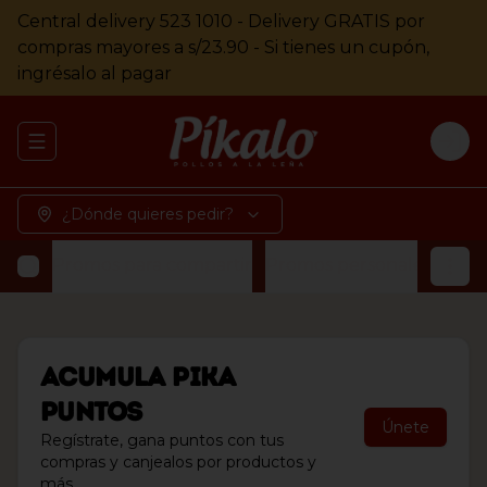
Central delivery 523 1010 - Delivery GRATIS por
compras mayores a s/23.90 - Si tienes un cupón,
ingrésalo al pagar
Abrir menu de navegación
Logi
¿Dónde quieres pedir?
Promos para compartir
Promos personales
Pollo
Acumula
Pika
Puntos
Únete
Regístrate, gana puntos con tus
compras y canjealos por productos y
más