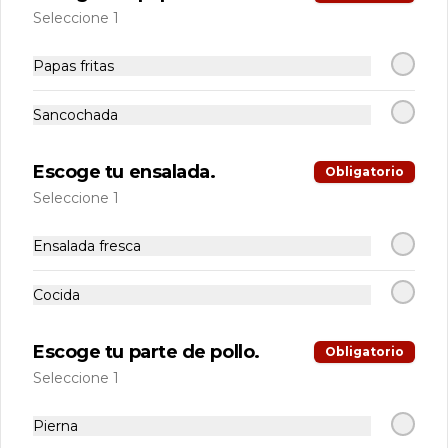
Seleccione 1
S/ 4.90
Papas fritas
Sancochada
Escoge tu ensalada.
Obligatorio
Seleccione 1
Ensalada fresca
Cocida
Conócenos
Llámanos
Escoge tu parte de pollo.
Obligatorio
Encuesta de satisfacción
Seleccione 1
Términos y Condiciones - Promociones
Pierna
Nuestra carta salón