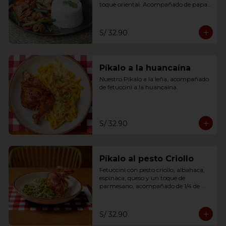
toque oriental. Acompañado de papas 
fritas y arroz blanco.
S/ 32.90
Píkalo a la huancaína
Nuestro Píkalo a la leña, acompañado 
de fetuccini a la huancaína.
S/ 32.90
Píkalo al pesto Criollo
Fetuccini con pesto criollo, albahaca, 
espinaca, queso y un toque de 
parmesano, acompañado de 1/4 de 
pikalo leña a tu eleccion.
S/ 32.90