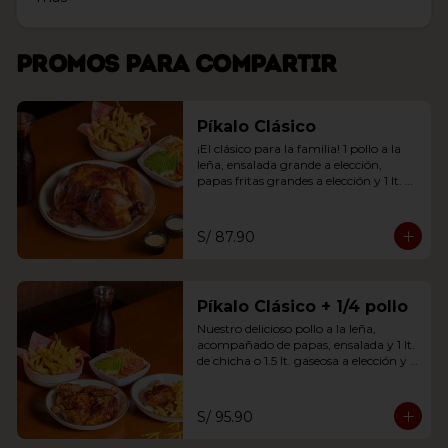
Promos para compartir
Píkalo Clásico
¡El clásico para la familia! 1 pollo a la 
leña, ensalada grande a elección, 
papas fritas grandes a elección y 1 lt. 
chicha o 1.5 lt. gaseosa.
S/ 87.90
Píkalo Clásico + 1/4 pollo
Nuestro delicioso pollo a la leña, 
acompañado de papas, ensalada y 1 lt. 
de chicha o 1.5 lt. gaseosa a elección y 
un adicional de 1/4 de pollo (solo pierna 
y papas fritas).
S/ 95.90