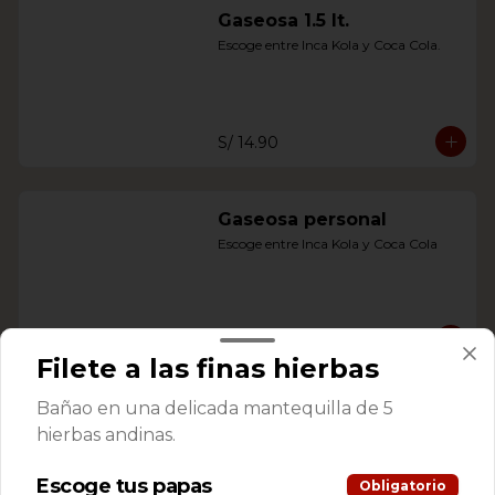
Gaseosa 1.5 lt.
Escoge entre Inca Kola y Coca Cola.
S/ 14.90
Gaseosa personal
Escoge entre Inca Kola y Coca Cola
S/ 6.90
Filete a las finas hierbas
Bañao en una delicada mantequilla de 5
Agua mineral personal
hierbas andinas.
Escoge tus papas
Obligatorio