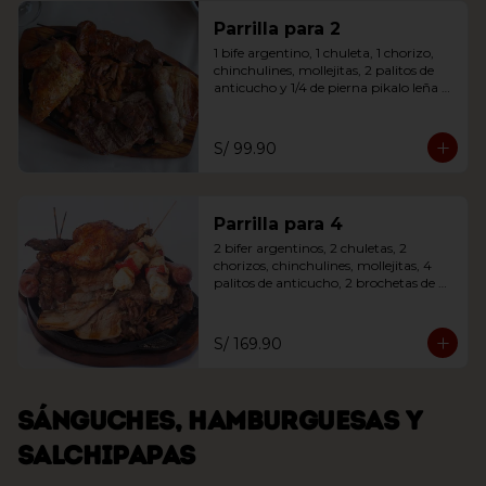
Parrilla para 2
1 bife argentino, 1 chuleta, 1 chorizo, 
chinchulines, mollejitas, 2 palitos de 
anticucho y 1/4 de pierna pikalo leña 
acompañada de ensalada o papas 
fritas
S/ 99.90
Parrilla para 4
2 bifer argentinos, 2 chuletas, 2 
chorizos, chinchulines, mollejitas, 4 
palitos de anticucho, 2 brochetas de 
pollo y 1/4 de pierna pikalo leña. 
Acompañada de ensalada o papas 
fritas
S/ 169.90
Sánguches, hamburguesas y
salchipapas