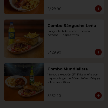
S/ 28.90
Combo Sánguche Leña
Sánguche Píkalo leña + bebida 
personal + papas fritas.
S/ 29.90
Combo Mundialista
1 fondo a elección (1/4 Píkalo leña con 
papas, sánguche Píkalo leña o Crispy) 
+ 1 cerveza Pilsen.
S/ 32.90