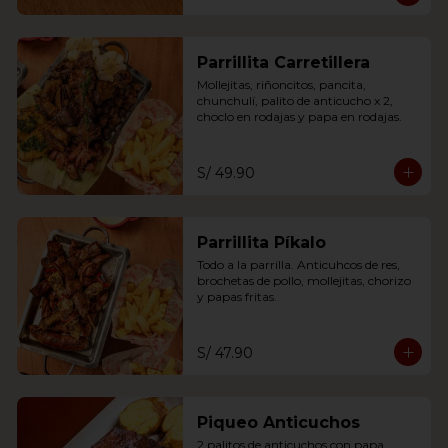
Parrillita Carretillera
Mollejitas, riñoncitos, pancita, 
chunchulí, palito de anticucho x 2, 
choclo en rodajas y papa en rodajas.
S/ 49.90
Parrillita Píkalo
Todo a la parrilla. Anticuhcos de res, 
brochetas de pollo, mollejitas, chorizo 
y papas fritas.
S/ 47.90
Piqueo Anticuchos
2 palitos de anticuchos con papa 