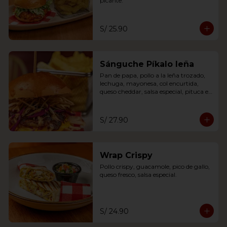
picante.
S/ 25.90
Sánguche Píkalo leña
Pan de papa, pollo a la leña trozado, 
lechuga, mayonesa, col encurtida, 
queso cheddar, salsa especial, pituca en 
hilos
S/ 27.90
Wrap Crispy
Pollo crispy, guacamole, pico de gallo, 
queso fresco, salsa especial.
S/ 24.90