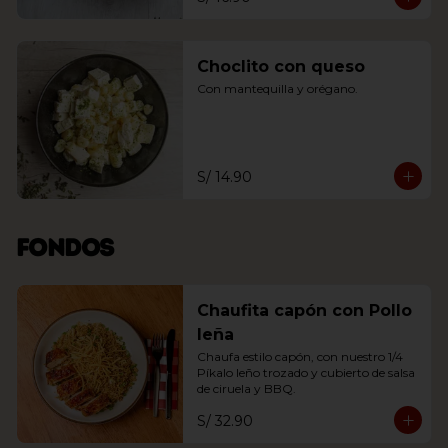
Choclito con queso
Con mantequilla y orégano.
S/ 14.90
Fondos
Chaufita capón con Pollo
leña
Chaufa estilo capón, con nuestro 1/4 
Píkalo leño trozado y cubierto de salsa 
de ciruela y BBQ.
S/ 32.90