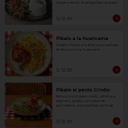
toque oriental. Acompañado de papas 
fritas y arroz blanco.
S/ 32.90
Píkalo a la huancaína
Nuestro Píkalo a la leña, acompañado 
de fetuccini a la huancaína.
S/ 32.90
Píkalo al pesto Criollo
Fetuccini con pesto criollo, albahaca, 
espinaca, queso y un toque de 
parmesano, acompañado de 1/4 de 
pikalo leña a tu eleccion.
S/ 32.90