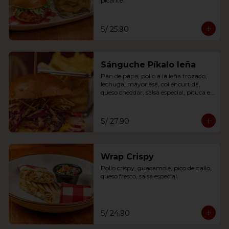
picante.
S/ 25.90
Sánguche Píkalo leña
Pan de papa, pollo a la leña trozado, 
lechuga, mayonesa, col encurtida, 
queso cheddar, salsa especial, pituca en 
hilos
S/ 27.90
Wrap Crispy
Pollo crispy, guacamole, pico de gallo, 
queso fresco, salsa especial.
S/ 24.90