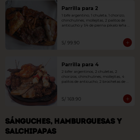
Parrilla para 2
1 bife argentino, 1 chuleta, 1 chorizo, 
chinchulines, mollejitas, 2 palitos de 
anticucho y 1/4 de pierna pikalo leña 
acompañada de ensalada o papas 
fritas
S/ 99.90
Parrilla para 4
2 bifer argentinos, 2 chuletas, 2 
chorizos, chinchulines, mollejitas, 4 
palitos de anticucho, 2 brochetas de 
pollo y 1/4 de pierna pikalo leña. 
Acompañada de ensalada o papas 
fritas
S/ 169.90
Sánguches, hamburguesas y
salchipapas