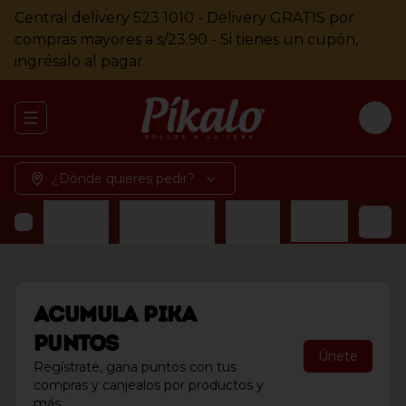
Central delivery 523 1010 - Delivery GRATIS por
compras mayores a s/23.90 - Si tienes un cupón,
ingrésalo al pagar
Abrir menu de navegación
Logi
¿Dónde quieres pedir?
etes
Ensaladas
Guarniciones
Postres
Bebidas
Acumula
Pika
Puntos
Únete
Regístrate, gana puntos con tus
compras y canjealos por productos y
más