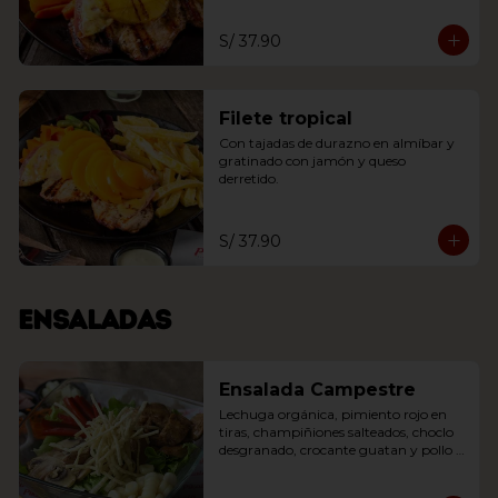
S/ 37.90
Filete tropical
Con tajadas de durazno en almíbar y 
gratinado con jamón y queso 
derretido.
S/ 37.90
Ensaladas
Ensalada Campestre
Lechuga orgánica, pimiento rojo en 
tiras, champiñiones salteados, choclo 
desgranado, crocante guatan y pollo 
en cubos al wok con toque oriental.