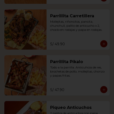
Parrillita Carretillera
Mollejitas, riñoncitos, pancita, 
chunchulí, palito de anticucho x 2, 
choclo en rodajas y papa en rodajas.
S/ 49.90
Parrillita Píkalo
Todo a la parrilla. Anticuhcos de res, 
brochetas de pollo, mollejitas, chorizo 
y papas fritas.
S/ 47.90
Piqueo Anticuchos
2 palitos de anticuchos con papa 