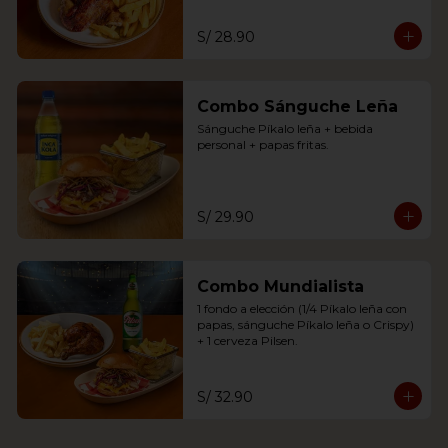
S/ 28.90
Combo Sánguche Leña
Sánguche Píkalo leña + bebida 
personal + papas fritas.
S/ 29.90
Combo Mundialista
1 fondo a elección (1/4 Píkalo leña con 
papas, sánguche Píkalo leña o Crispy) 
+ 1 cerveza Pilsen.
S/ 32.90