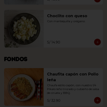
Choclito con queso
Con mantequilla y orégano.
S/ 14.90
Fondos
Chaufita capón con Pollo
leña
Chaufa estilo capón, con nuestro 1/4 
Píkalo leño trozado y cubierto de salsa 
de ciruela y BBQ.
S/ 32.90