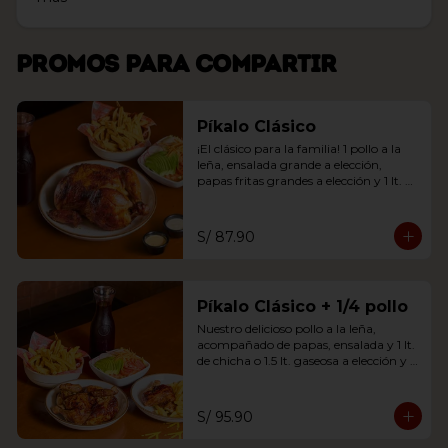
Promos para compartir
Píkalo Clásico
¡El clásico para la familia! 1 pollo a la 
leña, ensalada grande a elección, 
papas fritas grandes a elección y 1 lt. 
chicha o 1.5 lt. gaseosa.
S/ 87.90
Píkalo Clásico + 1/4 pollo
Nuestro delicioso pollo a la leña, 
acompañado de papas, ensalada y 1 lt. 
de chicha o 1.5 lt. gaseosa a elección y 
un adicional de 1/4 de pollo (solo pierna 
y papas fritas).
S/ 95.90