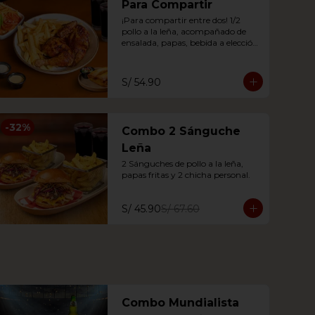
Para Compartir
¡Para compartir entre dos! 1/2 
pollo a la leña, acompañado de 
ensalada, papas, bebida a elección 
y 4 tequeños brasa o 2 anticuchos.
S/ 54.90
-
32
%
Combo 2 Sánguche
Leña
2 Sánguches de pollo a la leña, 
papas fritas y 2 chicha personal.
S/ 45.90
S/ 67.60
Combo Mundialista