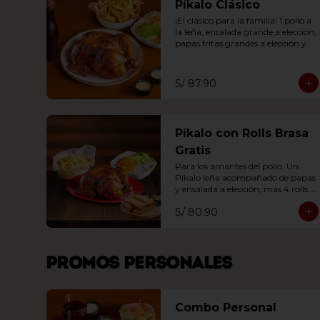
Píkalo Clásico
¡El clásico para la familia! 1 pollo a 
la leña, ensalada grande a elección, 
papas fritas grandes a elección y 1 
lt. chicha o 1.5 lt. gaseosa.
S/ 87.90
Píkalo con Rolls Brasa
Gratis
Para los amantes del pollo. Un 
Píkalo leña acompañado de papas 
y ensalada a elección, más 4 rolls 
brasa.
S/ 80.90
Promos personales
Combo Personal