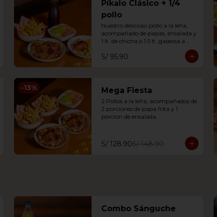
Píkalo Clásico + 1/4
pollo
Nuestro delicioso pollo a la leña, 
acompañado de papas, ensalada y 
1 lt. de chicha o 1.5 lt. gaseosa a 
elección y un adicional de 1/4 de 
S/ 95.90
pollo (solo pierna y papas fritas).
-
13
%
Mega Fiesta
2 Pollos a la leña, acompañados de 
2 porciones de papa frita y 1 
porción de ensalada.
S/ 128.90
S/ 148.90
Combo Sánguche