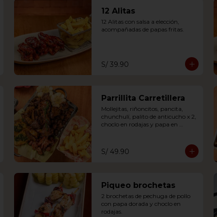
12 Alitas
12 Alitas con salsa a elección, 
acompañadas de papas fritas.
S/ 39.90
Parrillita Carretillera
Mollejitas, riñoncitos, pancita, 
chunchulí, palito de anticucho x 2, 
choclo en rodajas y papa en 
rodajas.
S/ 49.90
Piqueo brochetas
2 brochetas de pechuga de pollo 
con papa dorada y choclo en 
rodajas.