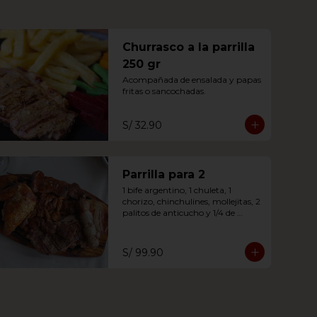
Churrasco a la parrilla
250 gr
Acompañada de ensalada y papas 
fritas o sancochadas.
S/ 32.90
Parrilla para 2
1 bife argentino, 1 chuleta, 1 
chorizo, chinchulines, mollejitas, 2 
palitos de anticucho y 1/4 de 
pierna pikalo leña acompañada de 
ensalada o papas fritas
S/ 99.90