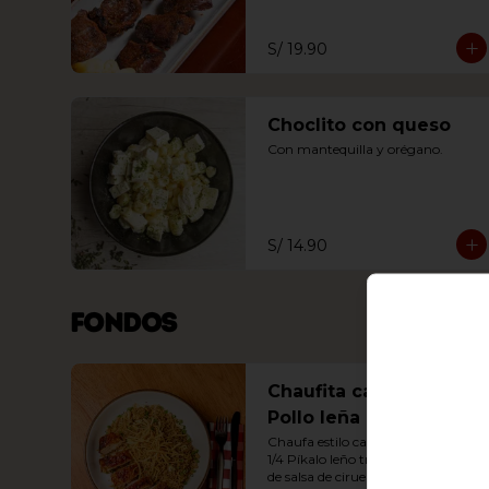
S/ 19.90
Choclito con queso
Con mantequilla y orégano.
S/ 14.90
Fondos
Chaufita capón con
Pollo leña
Chaufa estilo capón, con nuestro 
1/4 Píkalo leño trozado y cubierto 
de salsa de ciruela y BBQ.