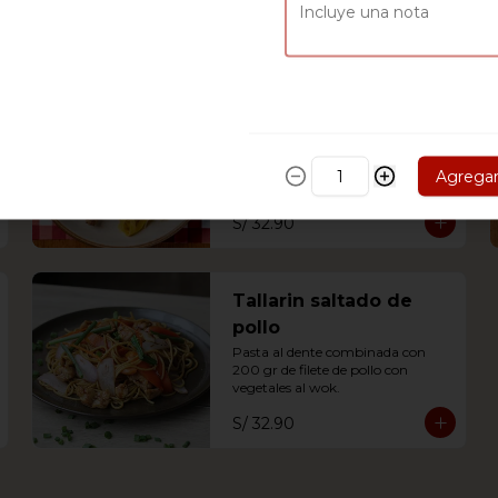
S/ 39.90
Píkalo a la huancaína
Nuestro Píkalo a la leña, 
acompañado de fetuccini a la 
huancaína.
Agrega
S/ 32.90
Tallarin saltado de
pollo
Pasta al dente combinada con 
200 gr de filete de pollo con 
vegetales al wok.
S/ 32.90