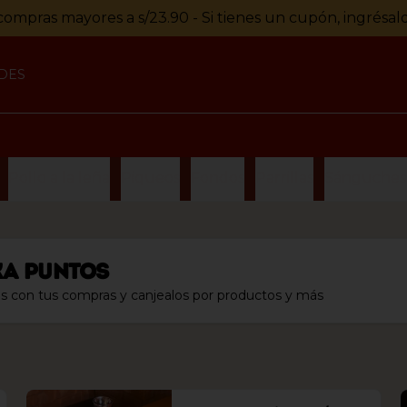
compras mayores a s/23.90 - Si tienes un cupón, ingrésal
DES
Pollo a la leña
Piqueos
Fondos
Parrillas
Sánguches,
ka Puntos
s con tus compras y canjealos por productos y más