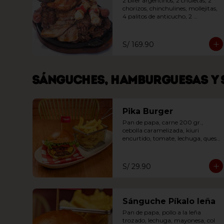
2 bifer argentinos, 2 chuletas, 2 
chorizos, chinchulines, mollejitas, 
4 palitos de anticucho, 2 
brochetas de pollo y 1/4 de pierna 
pikalo leña. Acompañada de 
ensalada o papas fritas
S/ 169.90
Sánguches, hamburguesas y 
Pika Burger
Pan de papa, carne 200 gr., 
cebolla caramelizada, kiuri 
encurtido, tomate, lechuga, queso 
cheddar, salsa especial
S/ 29.90
Sánguche Píkalo leña
Pan de papa, pollo a la leña 
trozado, lechuga, mayonesa, col 