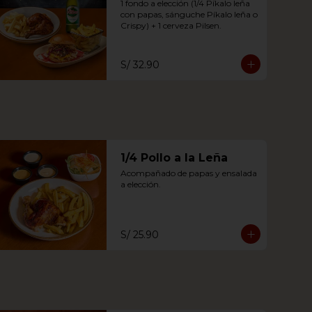
1 fondo a elección (1/4 Píkalo leña 
con papas, sánguche Píkalo leña o 
Crispy) + 1 cerveza Pilsen.
S/ 32.90
1/4 Pollo a la Leña
Acompañado de papas y ensalada 
a elección.
S/ 25.90