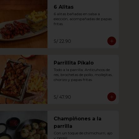
6 Alitas
6 alitas bañadas en salsa a 
elección, acompañadas de papas 
fritas.
S/ 22.90
Parrillita Píkalo
Todo a la parrilla. Anticuhcos de 
res, brochetas de pollo, mollejitas, 
chorizo y papas fritas.
S/ 47.90
Champiñones a la
parrilla
Con un toque de chimichurri, ajo 
y perejil.