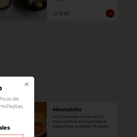
S/ 16.90
o
Close
cuhcos de
mollejitas,
Mounstrito
Arroz salteado al wok con un 
toque oriental acompañado de 
papas fritas, ensalada, 1/4 pikalo 
ales
leña a eleccion.