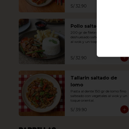
S/ 32.90
Pollo saltado
200 gr de filete de pierna 
deshuesado salteado en vegetales 
al wok y un toque oriental. 
Acompañado de papas fritas y 
arroz blanco.
S/ 32.90
Tallarin saltado de
lomo
Pasta al dente 150 gr de lomo fino 
salteado con vegetales al wok y un 
toque oriental.
S/ 39.90