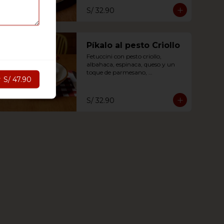
S/ 32.90
Píkalo al pesto Criollo
Fetuccini con pesto criollo, 
albahaca, espinaca, queso y un 
toque de parmesano, 
r
S/ 47.90
acompañado de 1/4 de pikalo leña 
a tu eleccion.
S/ 32.90