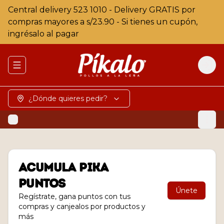
Central delivery 523 1010 - Delivery GRATIS por
compras mayores a s/23.90 - Si tienes un cupón,
ingrésalo al pagar
Abrir menu de navegación
Logi
¿Dónde quieres pedir?
Acumula
Pika
Puntos
Únete
Regístrate, gana puntos con tus
compras y canjealos por productos y
más