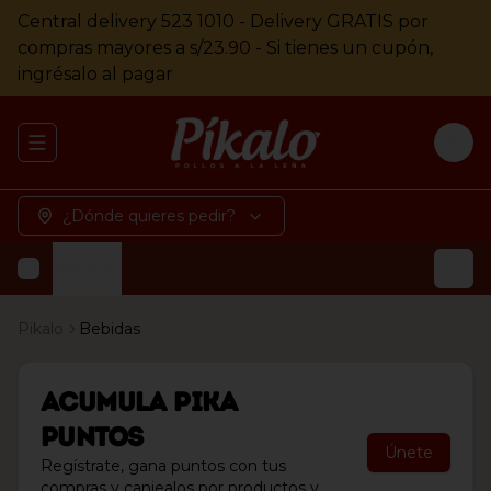
Central delivery 523 1010 - Delivery GRATIS por
compras mayores a s/23.90 - Si tienes un cupón,
ingrésalo al pagar
Abrir menu de navegación
Logi
¿Dónde quieres pedir?
Bebidas
Pikalo
Bebidas
Acumula
Pika
Puntos
Únete
Regístrate, gana puntos con tus
compras y canjealos por productos y