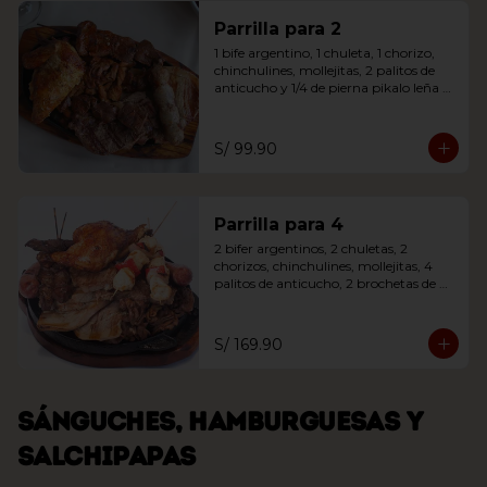
Parrilla para 2
1 bife argentino, 1 chuleta, 1 chorizo, 
chinchulines, mollejitas, 2 palitos de 
anticucho y 1/4 de pierna pikalo leña 
acompañada de ensalada o papas 
fritas
S/ 99.90
Parrilla para 4
2 bifer argentinos, 2 chuletas, 2 
chorizos, chinchulines, mollejitas, 4 
palitos de anticucho, 2 brochetas de 
pollo y 1/4 de pierna pikalo leña. 
Acompañada de ensalada o papas 
fritas
S/ 169.90
Sánguches, hamburguesas y
salchipapas