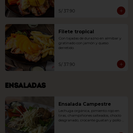
S/ 37.90
Filete tropical
Con tajadas de durazno en almíbar y 
gratinado con jamón y queso 
derretido.
S/ 37.90
Ensaladas
Ensalada Campestre
Lechuga orgánica, pimiento rojo en 
tiras, champiñiones salteados, choclo 
desgranado, crocante guatan y pollo 
en cubos al wok con toque oriental.