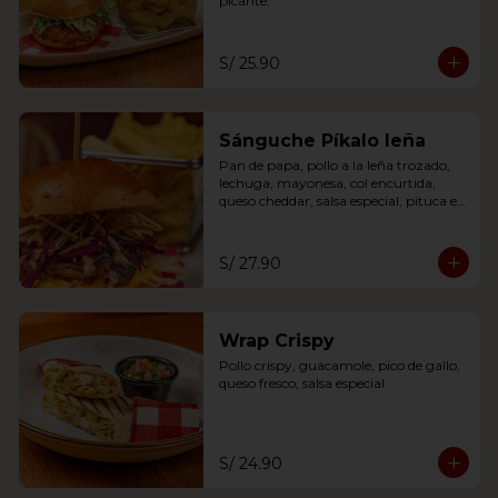
picante.
S/ 25.90
Sánguche Píkalo leña
Pan de papa, pollo a la leña trozado, 
lechuga, mayonesa, col encurtida, 
queso cheddar, salsa especial, pituca en 
hilos
S/ 27.90
Wrap Crispy
Pollo crispy, guacamole, pico de gallo, 
queso fresco, salsa especial.
S/ 24.90