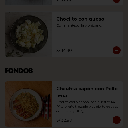
Choclito con queso
Con mantequilla y orégano.
S/ 14.90
Fondos
Chaufita capón con Pollo
leña
Chaufa estilo capón, con nuestro 1/4 
Píkalo leño trozado y cubierto de salsa 
de ciruela y BBQ.
S/ 32.90