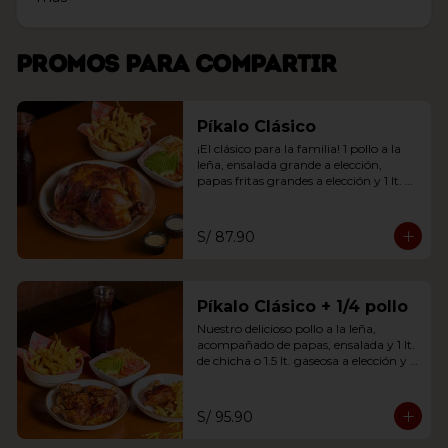
Promos para compartir
Píkalo Clásico
¡El clásico para la familia! 1 pollo a la 
leña, ensalada grande a elección, 
papas fritas grandes a elección y 1 lt. 
chicha o 1.5 lt. gaseosa.
S/ 87.90
Píkalo Clásico + 1/4 pollo
Nuestro delicioso pollo a la leña, 
acompañado de papas, ensalada y 1 lt. 
de chicha o 1.5 lt. gaseosa a elección y 
un adicional de 1/4 de pollo (solo pierna 
y papas fritas).
S/ 95.90