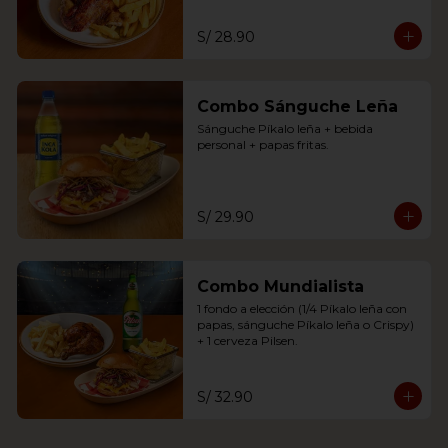
S/ 28.90
Combo Sánguche Leña
Sánguche Píkalo leña + bebida 
personal + papas fritas.
S/ 29.90
Combo Mundialista
1 fondo a elección (1/4 Píkalo leña con 
papas, sánguche Píkalo leña o Crispy) 
+ 1 cerveza Pilsen.
S/ 32.90