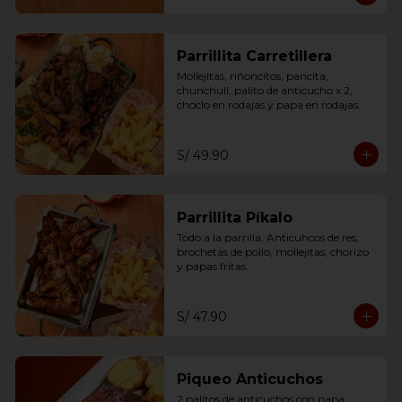
Parrillita Carretillera
Mollejitas, riñoncitos, pancita, 
chunchulí, palito de anticucho x 2, 
choclo en rodajas y papa en rodajas.
S/ 49.90
Parrillita Píkalo
Todo a la parrilla. Anticuhcos de res, 
brochetas de pollo, mollejitas, chorizo 
y papas fritas.
S/ 47.90
Piqueo Anticuchos
2 palitos de anticuchos con papa 