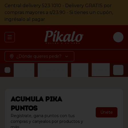
Central delivery 523 1010 - Delivery GRATIS por
compras mayores a s/23.90 - Si tienes un cupón,
ingrésalo al pagar
Abrir menu de navegación
Logi
¿Dónde quieres pedir?
etes
Ensaladas
Guarniciones
Postres
Bebidas
Acumula
Pika
Puntos
Únete
Regístrate, gana puntos con tus
compras y canjealos por productos y
más