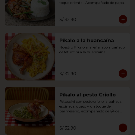
toque oriental. Acompañado de papas 
fritas y arroz blanco.
S/ 32.90
Píkalo a la huancaína
Nuestro Píkalo a la leña, acompañado 
de fetuccini a la huancaína.
S/ 32.90
Píkalo al pesto Criollo
Fetuccini con pesto criollo, albahaca, 
espinaca, queso y un toque de 
parmesano, acompañado de 1/4 de 
pikalo leña a tu eleccion.
S/ 32.90