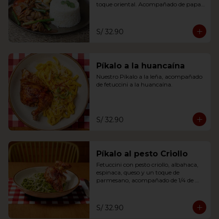
toque oriental. Acompañado de papas 
fritas y arroz blanco.
S/ 32.90
Píkalo a la huancaína
Nuestro Píkalo a la leña, acompañado 
de fetuccini a la huancaína.
S/ 32.90
Píkalo al pesto Criollo
Fetuccini con pesto criollo, albahaca, 
espinaca, queso y un toque de 
parmesano, acompañado de 1/4 de 
pikalo leña a tu eleccion.
S/ 32.90