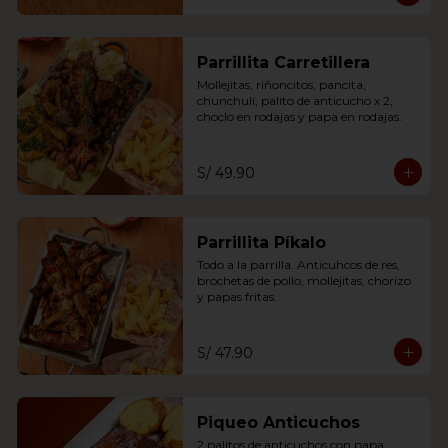
Parrillita Carretillera
Mollejitas, riñoncitos, pancita, 
chunchulí, palito de anticucho x 2, 
choclo en rodajas y papa en rodajas.
S/ 49.90
Parrillita Píkalo
Todo a la parrilla. Anticuhcos de res, 
brochetas de pollo, mollejitas, chorizo 
y papas fritas.
S/ 47.90
Piqueo Anticuchos
2 palitos de anticuchos con papa 