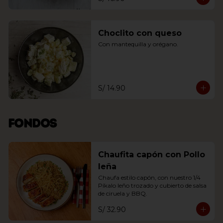
Choclito con queso
Con mantequilla y orégano.
S/ 14.90
Fondos
Chaufita capón con Pollo
leña
Chaufa estilo capón, con nuestro 1/4 
Píkalo leño trozado y cubierto de salsa 
de ciruela y BBQ.
S/ 32.90