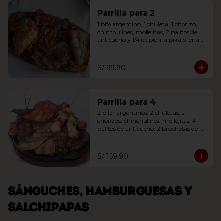
Parrilla para 2
1 bife argentino, 1 chuleta, 1 chorizo, 
chinchulines, mollejitas, 2 palitos de 
anticucho y 1/4 de pierna pikalo leña 
acompañada de ensalada o papas 
fritas
S/ 99.90
Parrilla para 4
2 bifer argentinos, 2 chuletas, 2 
chorizos, chinchulines, mollejitas, 4 
palitos de anticucho, 2 brochetas de 
pollo y 1/4 de pierna pikalo leña. 
Acompañada de ensalada o papas 
fritas
S/ 169.90
Sánguches, hamburguesas y
salchipapas