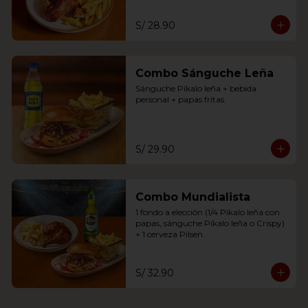
S/ 28.90
Combo Sánguche Leña
Sánguche Píkalo leña + bebida 
personal + papas fritas.
S/ 29.90
Combo Mundialista
1 fondo a elección (1/4 Píkalo leña con 
papas, sánguche Píkalo leña o Crispy) 
+ 1 cerveza Pilsen.
S/ 32.90