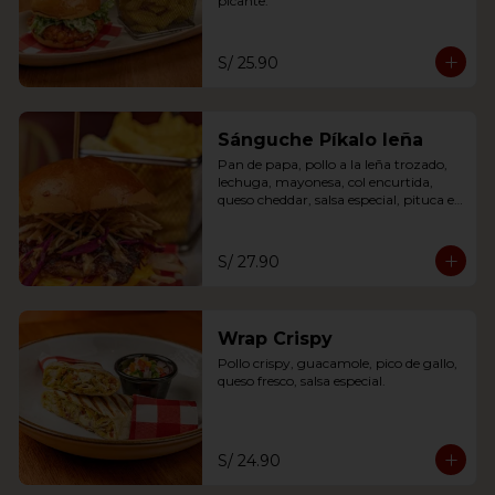
picante.
S/ 25.90
Sánguche Píkalo leña
Pan de papa, pollo a la leña trozado, 
lechuga, mayonesa, col encurtida, 
queso cheddar, salsa especial, pituca en 
hilos
S/ 27.90
Wrap Crispy
Pollo crispy, guacamole, pico de gallo, 
queso fresco, salsa especial.
S/ 24.90