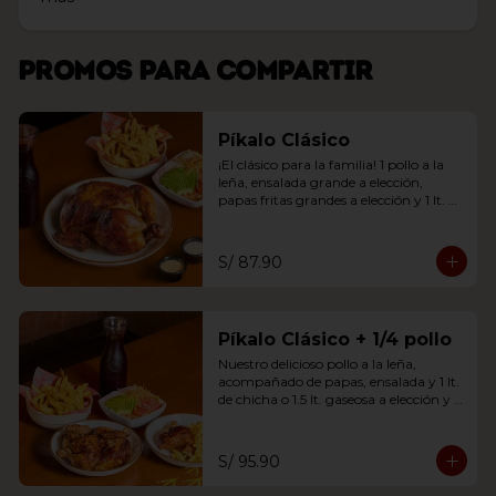
Promos para compartir
Píkalo Clásico
¡El clásico para la familia! 1 pollo a la 
leña, ensalada grande a elección, 
papas fritas grandes a elección y 1 lt. 
chicha o 1.5 lt. gaseosa.
S/ 87.90
Píkalo Clásico + 1/4 pollo
Nuestro delicioso pollo a la leña, 
acompañado de papas, ensalada y 1 lt. 
de chicha o 1.5 lt. gaseosa a elección y 
un adicional de 1/4 de pollo (solo pierna 
y papas fritas).
S/ 95.90