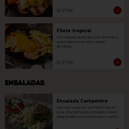
S/ 37.90
Filete tropical
Con tajadas de durazno en almíbar y 
gratinado con jamón y queso 
derretido.
S/ 37.90
Ensaladas
Ensalada Campestre
Lechuga orgánica, pimiento rojo en 
tiras, champiñiones salteados, choclo 
desgranado, crocante guatan y pollo 
en cubos al wok con toque oriental.