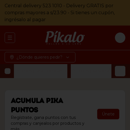
Central delivery 523 1010 - Delivery GRATIS por
compras mayores a s/23.90 - Si tienes un cupón,
ingrésalo al pagar
Abrir menu de navegación
Logi
¿Dónde quieres pedir?
Promos para compartir
Promos personales
Pollo
Acumula
Pika
Puntos
Únete
Regístrate, gana puntos con tus
compras y canjealos por productos y
más